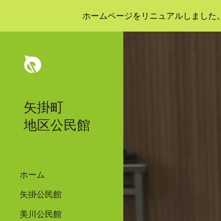
ホームページをリニュアルしました
Sk
矢掛町
地区公民館
ホーム
矢掛公民館
美川公民館